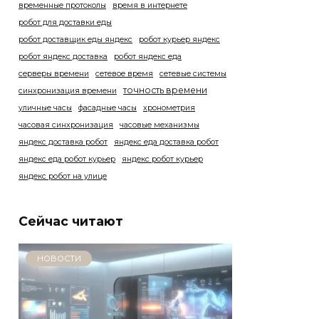
временные протоколы
время в интернете
робот для доставки еды
робот доставщик еды яндекс
робот курьер яндекс
робот яндекс доставка
робот яндекс еда
серверы времени
сетевое время
сетевые системы
точность времени
синхронизация времени
уличные часы
фасадные часы
хронометрия
часовая синхронизация
часовые механизмы
яндекс доставка робот
яндекс еда доставка робот
яндекс еда робот курьер
яндекс робот курьер
яндекс робот на улице
Сейчас читают
НОВОСТИ