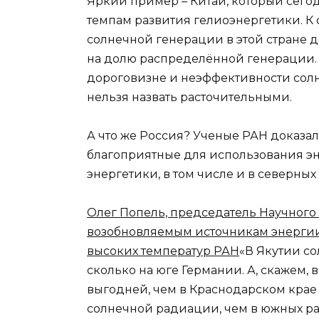
Яркий пример – Китай, который сего
темпам развития гелиоэнергетики. К
солнечной генерации в этой стране дос
на долю распределённой генерации.
дороговизне и неэффективности солне
нельзя назвать расточительными.
А что же Россия? Ученые РАН доказал
благоприятные для использования эн
энергетики, в том числе и в северных
Олег Попель, председатель Научного
возобновляемым источникам энергии
высоких температур РАН
«В Якутии с
сколько на юге Германии. А, скажем,
выгодней, чем в Краснодарском крае
солнечной радиации, чем в южных ра