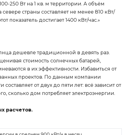
00-250 Вт на 1 кв. м территории. А объём
евере страны составляет не менее 810 кВт/
тот показатель достигает 1400 кВт/час.»
олнца дешевле традиционной в девять раз.
енивая стоимость солнечных батарей,
неваются в их эффективности. Избавиться от
ванных проектов. По данным компании
составляет от двух до пяти лет: всё зависит от
ого, сколько дом потребляет электроэнергии.
х расчетов.
ергии в среднем 900 кВт/ч в месяц