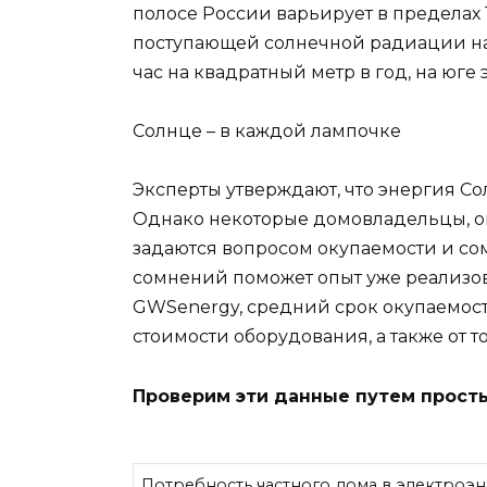
полосе России варьирует в пределах 1
поступающей солнечной радиации на с
час на квадратный метр в год, на юге э
Солнце – в каждой лампочке
Эксперты утверждают, что энергия С
Однако некоторые домовладельцы, оц
задаются вопросом окупаемости и сом
сомнений поможет опыт уже реализо
GWSenergy, средний срок окупаемости 
стоимости оборудования, а также от т
Проверим эти данные путем просты
Потребность частного дома в электроэн