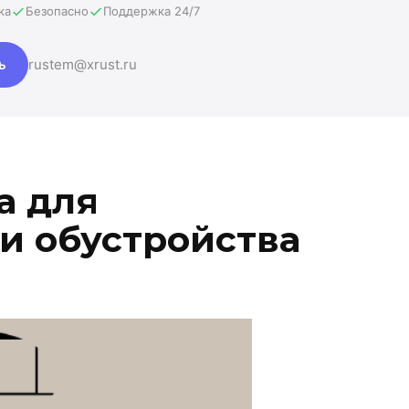
ка
Безопасно
Поддержка 24/7
ь
rustem@xrust.ru
а для
 и обустройства