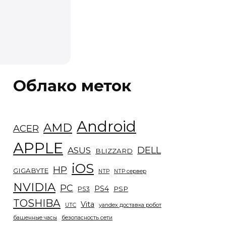
Облако меток
Android
AMD
ACER
APPLE
DELL
ASUS
BLIZZARD
iOS
HP
GIGABYTE
NTP
NTP сервер
NVIDIA
PC
PS4
PSP
PS3
TOSHIBA
Vita
UTC
yandex доставка робот
башенные часы
безопасность сети