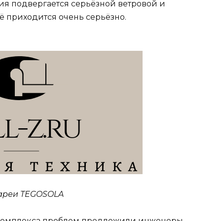
я подвергается серьёзной ветровой и
её приходится очень серьёзно.
тареи TEGOSOLA
 комплекса проблем предложили инженеры