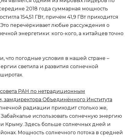
дня является одним из мировых лидеров по
 середине 2018 года суммарная мощность
тигла 154,51 ГВт, причём 41,9 ГВт приходится
 Это перечёркивает любые рассуждения о
чной энергетики: кого-кого, а китайцев точно
и, что погодные условия в нашей стране –
ергии светила и развития солнечной
 широтах.
 совета РАН по нетрадиционным
, замдиректора Объединённого Института
олнечной радиации приходит столько же,
 в Забайкалье использовать солнечную энергию
 и Крыму. Здесь больше солнечных дней и
йонах. Мощность солнечного потока в средней