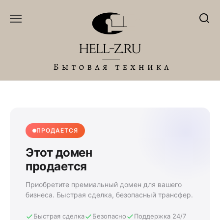
Перейти
к
содержанию
ПРОДАЕТСЯ
Этот домен
продается
Приобретите премиальный домен для вашего
бизнеса. Быстрая сделка, безопасный трансфер.
Быстрая сделка
Безопасно
Поддержка 24/7