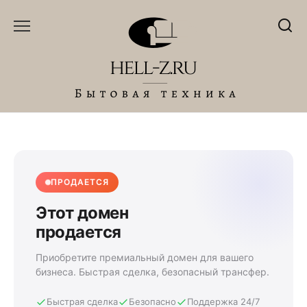
Перейти
к
содержанию
ПРОДАЕТСЯ
Этот домен
продается
Приобретите премиальный домен для вашего
бизнеса. Быстрая сделка, безопасный трансфер.
Быстрая сделка
Безопасно
Поддержка 24/7