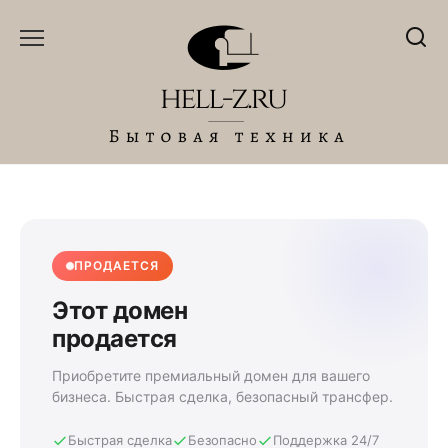
Перейти
к
содержанию
ПРОДАЕТСЯ
Этот домен
продается
Приобретите премиальный домен для вашего
бизнеса. Быстрая сделка, безопасный трансфер.
Быстрая сделка
Безопасно
Поддержка 24/7