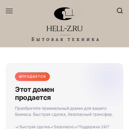
Перейти
к
содержанию
ПРОДАЕТСЯ
Этот домен
продается
Приобретите премиальный домен для вашего
бизнеса. Быстрая сделка, безопасный трансфер.
Быстрая сделка
Безопасно
Поддержка 24/7