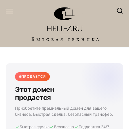
Перейти
к
содержанию
ПРОДАЕТСЯ
Этот домен
продается
Приобретите премиальный домен для вашего
бизнеса. Быстрая сделка, безопасный трансфер.
Быстрая сделка
Безопасно
Поддержка 24/7