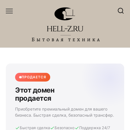
Перейти
к
содержанию
ПРОДАЕТСЯ
Этот домен
продается
Приобретите премиальный домен для вашего
бизнеса. Быстрая сделка, безопасный трансфер.
Быстрая сделка
Безопасно
Поддержка 24/7