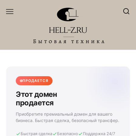
Перейти
к
содержанию
ПРОДАЕТСЯ
Этот домен
продается
Приобретите премиальный домен для вашего
бизнеса. Быстрая сделка, безопасный трансфер.
Быстрая сделка
Безопасно
Поддержка 24/7