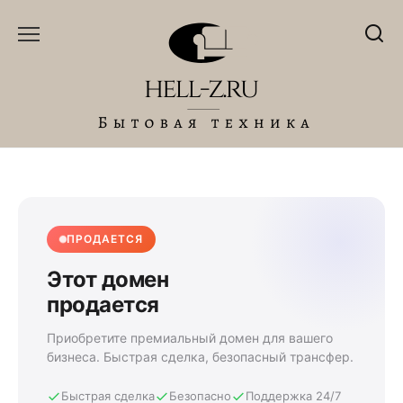
Перейти
к
содержанию
ПРОДАЕТСЯ
Этот домен
продается
Приобретите премиальный домен для вашего
бизнеса. Быстрая сделка, безопасный трансфер.
Быстрая сделка
Безопасно
Поддержка 24/7