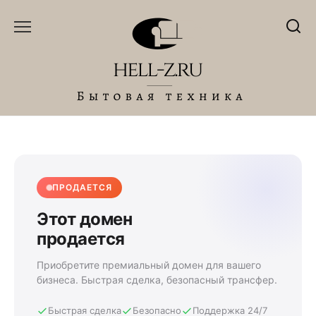
Перейти
к
содержанию
ПРОДАЕТСЯ
Этот домен
продается
Приобретите премиальный домен для вашего
бизнеса. Быстрая сделка, безопасный трансфер.
Быстрая сделка
Безопасно
Поддержка 24/7