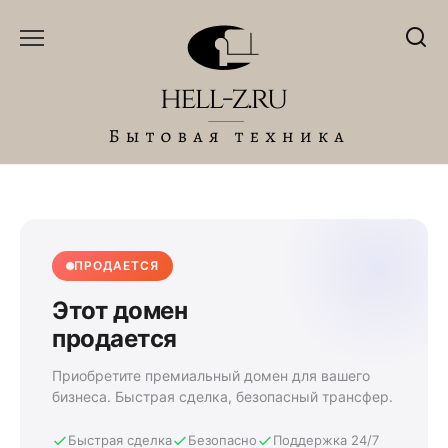
Перейти
к
содержанию
ПРОДАЕТСЯ
Этот домен
продается
Приобретите премиальный домен для вашего
бизнеса. Быстрая сделка, безопасный трансфер.
Быстрая сделка
Безопасно
Поддержка 24/7