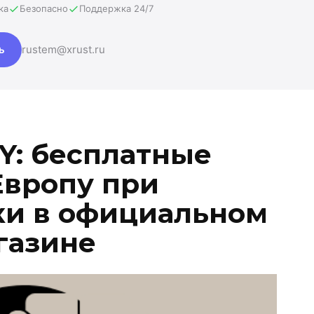
ка
Безопасно
Поддержка 24/7
ь
rustem@xrust.ru
Y: бесплатные
Европу при
ки в официальном
газине