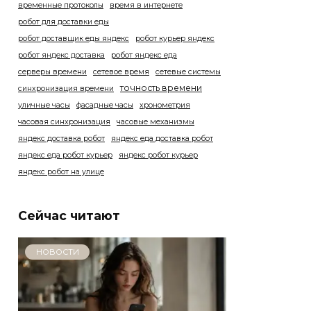
временные протоколы
время в интернете
робот для доставки еды
робот доставщик еды яндекс
робот курьер яндекс
робот яндекс доставка
робот яндекс еда
серверы времени
сетевое время
сетевые системы
точность времени
синхронизация времени
уличные часы
фасадные часы
хронометрия
часовая синхронизация
часовые механизмы
яндекс доставка робот
яндекс еда доставка робот
яндекс еда робот курьер
яндекс робот курьер
яндекс робот на улице
Сейчас читают
НОВОСТИ