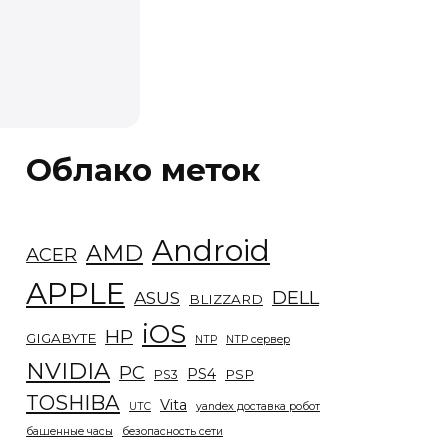
Облако меток
Android
AMD
ACER
APPLE
DELL
ASUS
BLIZZARD
iOS
HP
GIGABYTE
NTP
NTP сервер
NVIDIA
PC
PS4
PSP
PS3
TOSHIBA
Vita
UTC
yandex доставка робот
башенные часы
безопасность сети