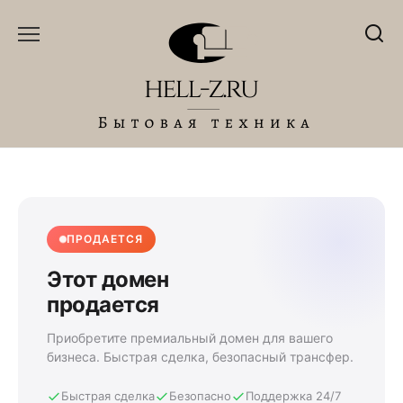
Перейти
к
содержанию
ПРОДАЕТСЯ
Этот домен
продается
Приобретите премиальный домен для вашего
бизнеса. Быстрая сделка, безопасный трансфер.
Быстрая сделка
Безопасно
Поддержка 24/7