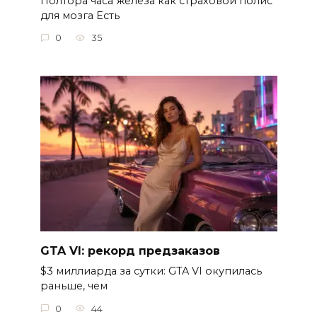
Полтора часа железа как страховой полис
для мозга Есть
0
35
GTA VI: рекорд предзаказов
$3 миллиарда за сутки: GTA VI окупилась
раньше, чем
0
44