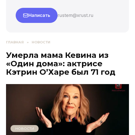
Написать
rustem@xrust.ru
ГЛАВНАЯ
»
НОВОСТИ
Умерла мама Кевина из
«Один дома»: актрисе
Кэтрин О’Харе был 71 год
НОВОСТИ