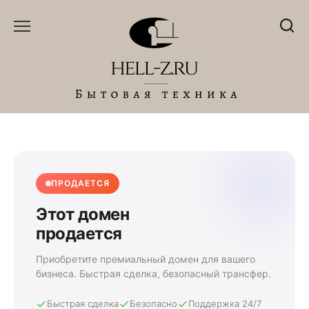
Перейти
к
содержанию
ПРОДАЕТСЯ
Этот домен
продается
Приобретите премиальный домен для вашего
бизнеса. Быстрая сделка, безопасный трансфер.
Быстрая сделка
Безопасно
Поддержка 24/7