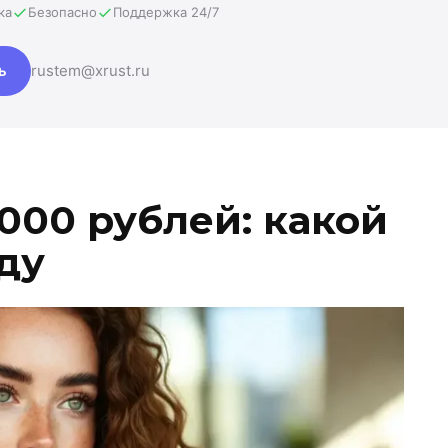
ка
Безопасно
Поддержка 24/7
ь
rustem@xrust.ru
000 рублей: какой
оду