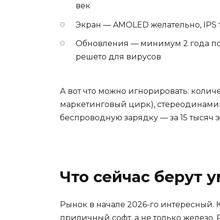
век
Экран — AMOLED желательно, IPS т
Обновления — минимум 2 года по
решето для вирусов
А вот что можно игнорировать: количе
маркетинговый цирк), стереодинамик
беспроводную зарядку — за 15 тысяч э
Что сейчас берут 
Рынок в начале 2026-го интересный.
приличный софт, а не только железо. 