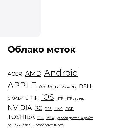
Облако меток
Android
AMD
ACER
APPLE
DELL
ASUS
BLIZZARD
iOS
HP
GIGABYTE
NTP
NTP сервер
NVIDIA
PC
PS4
PSP
PS3
TOSHIBA
Vita
UTC
yandex доставка робот
башенные часы
безопасность сети