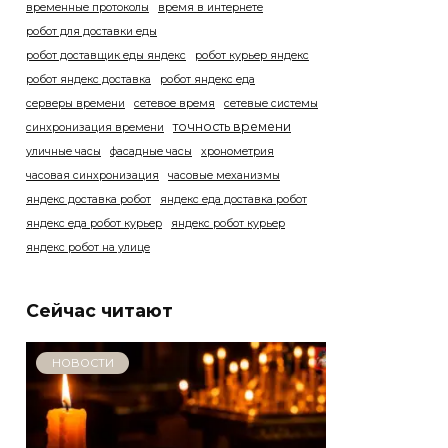
временные протоколы
время в интернете
робот для доставки еды
робот доставщик еды яндекс
робот курьер яндекс
робот яндекс доставка
робот яндекс еда
серверы времени
сетевое время
сетевые системы
точность времени
синхронизация времени
уличные часы
фасадные часы
хронометрия
часовая синхронизация
часовые механизмы
яндекс доставка робот
яндекс еда доставка робот
яндекс еда робот курьер
яндекс робот курьер
яндекс робот на улице
Сейчас читают
НОВОСТИ