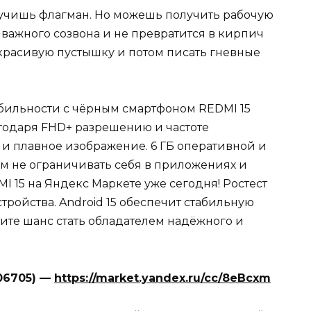
олучишь флагман. Но можешь получить рабочую
 важного созвона и не превратится в кирпич
 красивую пустышку и потом писать гневные
бильности с чёрным смартфоном REDMI 15
агодаря FHD+ разрешению и частоте
е и плавное изображение. 6 ГБ оперативной и
ам не ограничивать себя в приложениях и
I 15 на Яндекс Маркете уже сегодня! Ростест
стройства. Android 15 обеспечит стабильную
тите шанс стать обладателем надёжного и
206705) —
https://market.yandex.ru/cc/8eBcxm