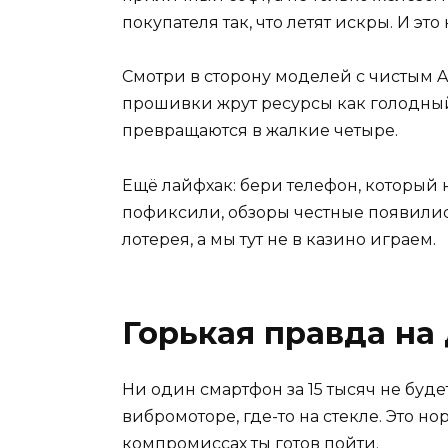
покупателя так, что летят искры. И это 
Смотри в сторону моделей с чистым A
прошивки жрут ресурсы как голодный
превращаются в жалкие четыре.
Ещё лайфхак: бери телефон, который 
пофиксили, обзоры честные появились
лотерея, а мы тут не в казино играем.
Горькая правда на
Ни один смартфон за 15 тысяч не буде
вибромоторе, где-то на стекле. Это но
компромиссах ты готов пойти.