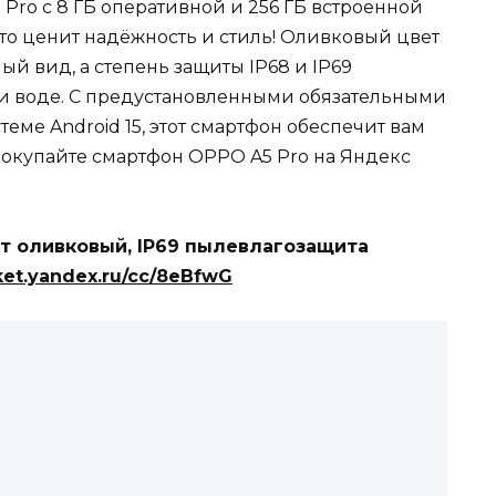
Pro с 8 ГБ оперативной и 256 ГБ встроенной
то ценит надёжность и стиль! Оливковый цвет
ый вид, а степень защиты IP68 и IP69
и и воде. С предустановленными обязательными
ме Android 15, этот смартфон обеспечит вам
Покупайте смартфон OPPO A5 Pro на Яндекс
ет оливковый, IP69 пылевлагозащита
ket.yandex.ru/cc/8eBfwG