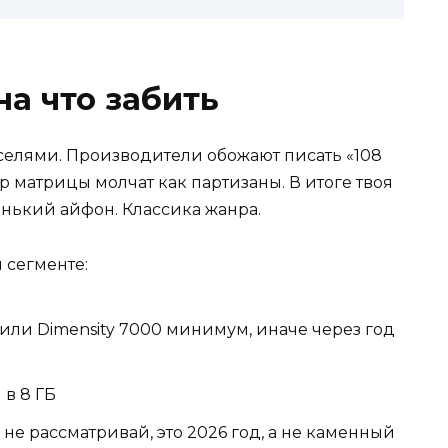
на что забить
кселями. Производители обожают писать «108
 матрицы молчат как партизаны. В итоге твоя
енький айфон. Классика жанра.
 сегменте:
или Dimensity 7000 минимум, иначе через год
 в 8 ГБ
е рассматривай, это 2026 год, а не каменный